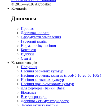
© 2015—2026 Agropaket
Компанія
Допомога
Про нас
Доставка і оплата
Сформувати замовлення
Гуртовий прайс
Норма посіву насіння
Контакти
Відгуки
Статті
Каталог товарів
Полуниця
Насіння овочевих культур
Насіння овочевих культур (проф 5-10-20-50-100г)
Насіння квіткових культур
Насіння пряно-смакових культур
Для фермерів (Банки, Вага)
Біозахист
Все для розсади
Добриво - стимулятори росту
Засоби захисту рослин