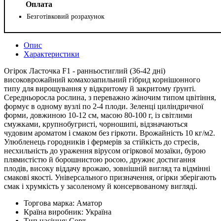
Оплата
Безготівковий розрахунок
Опис
Характеристики
Огірок Ласточка F1 - ранньостиглий (36-42 дні)
високоврожайний комахозапильний гібрид корнішонного
типу для вирощування у відкритому й закритому ґрунті.
Середньоросла рослина, з переважно жіночим типом цвітіння,
формує в одному вузлі по 2-4 плоди. Зеленці циліндричної
форми, довжиною 10-12 см, масою 80-100 г, із світлими
смужками, крупнобугристі, чорношипі, відзначаються
чудовим ароматом і смаком без гіркоти. Врожайність 10 кг/м2.
Улюбленець городників і фермерів за стійкість до стресів,
несхильність до ураження вірусом огіркової мозаїки, бурою
плямистістю й борошнистою росою, дружнє достигання
плодів, високу віддачу врожаю, зовнішній вигляд та відмінні
смакові якості. Універсального призначення, огірки зберігають
смак і хрумкість у засоленому й консервованому вигляді.
Торгова марка:
Аматор
Країна виробник:
Україна
Тип насіння:
Сорт