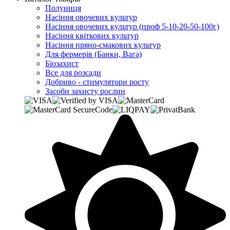
Полуниця
Насіння овочевих культур
Насіння овочевих культур (проф 5-10-20-50-100г)
Насіння квіткових культур
Насіння пряно-смакових культур
Для фермерів (Банки, Вага)
Біозахист
Все для розсади
Добриво - стимулятори росту
Засоби захисту рослин