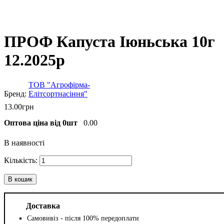
ПРОФ Капуста Іюньська 10г
12.2025р
ТОВ "Агрофірма-
Елітсортнасіння"
13
.
00
грн
Оптова ціна від 0шт
0.00
В наявності
В кошик
Доставка
Самовивіз - після 100% передоплати