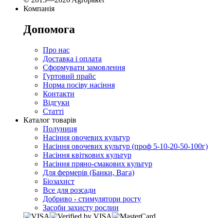
Компанія
Допомога
Про нас
Доставка і оплата
Сформувати замовлення
Гуртовий прайс
Норма посіву насіння
Контакти
Відгуки
Статті
Каталог товарів
Полуниця
Насіння овочевих культур
Насіння овочевих культур (проф 5-10-20-50-100г)
Насіння квіткових культур
Насіння пряно-смакових культур
Для фермерів (Банки, Вага)
Біозахист
Все для розсади
Добриво - стимулятори росту
Засоби захисту рослин