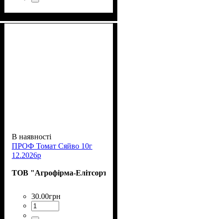
В наявності
ПРОФ Томат Сяйво 10г
12.2026р
ТОВ "Агрофірма-Елітсортнасіння"
30
.
00
грн