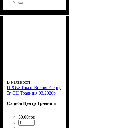
В наявності
ПРОФ Томат Волове Серце
5г СЦ Традиція 03.2026р
Садиба Центр Традиція
30
.
00
грн