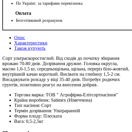
По Україні: за тарифами перевізника
Оплата
Безготівковий розрахунок
Опис
Характеристики
Також купують
Сорт ультраскоростиглий. Від сходів до початку збирання
врожаю 70-80 днів. Дозрівання дружне. Головка округла,
масою 1,0-1,5 кг, середньощільна, щільна, переріз біло-жовтий,
внутрішній качан короткий. Висівати на глибину 1,5-2 см.
Висаджувати розсаду у віці 35-40 днів. Потребує родючих
грунтів, позитивно реагує на внесення добрив.
Торгова марка:
ТОВ " Агрофірма-Елітсортнасіння"
Країна виробник:
Satimex (Німеччина)
Тип насіння:
Сорт
Термін дозрівання:
Ультраранній
Форма плоду:
Плеската
Вага:
0,5-2,5кг