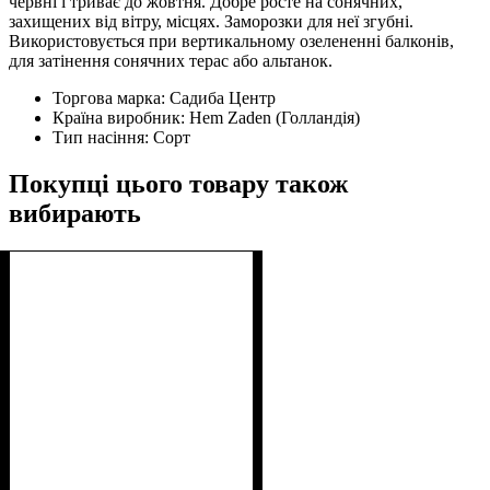
червні і триває до жовтня. Добре росте на сонячних,
захищених від вітру, місцях. Заморозки для неї згубні.
Використовується при вертикальному озелененні балконів,
для затінення сонячних терас або альтанок.
Торгова марка:
Садиба Центр
Країна виробник:
Hem Zaden (Голландія)
Тип насіння:
Сорт
Покупці цього товару також
вибирають