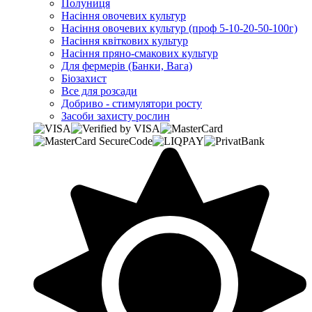
Полуниця
Насіння овочевих культур
Насіння овочевих культур (проф 5-10-20-50-100г)
Насіння квіткових культур
Насіння пряно-смакових культур
Для фермерів (Банки, Вага)
Біозахист
Все для розсади
Добриво - стимулятори росту
Засоби захисту рослин