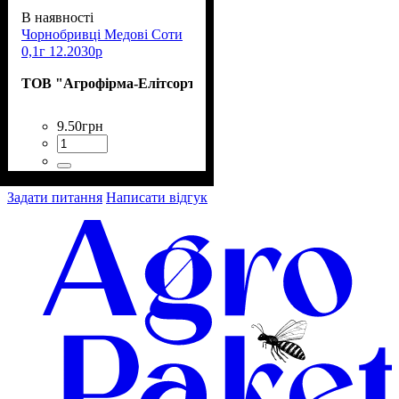
В наявності
Чорнобривці Медові Соти
0,1г 12.2030р
ТОВ "Агрофірма-Елітсортнасіння"
9
.
50
грн
Задати питання
Написати відгук