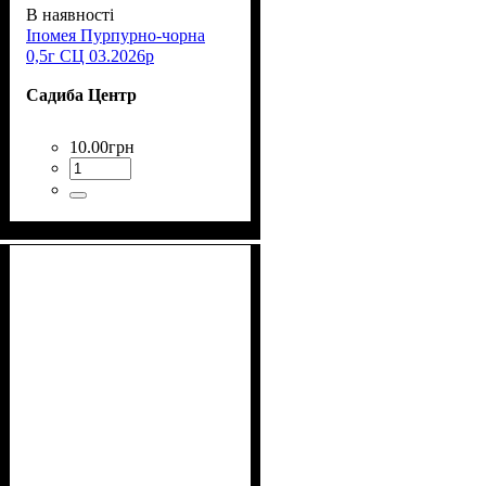
В наявності
Іпомея Пурпурно-чорна
0,5г СЦ 03.2026р
Садиба Центр
10
.
00
грн