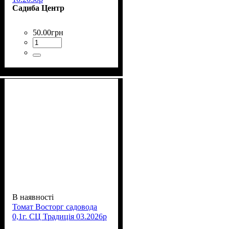
Садиба Центр
50
.
00
грн
В наявності
Томат Восторг садовода
0,1г. СЦ Традиція 03.2026р