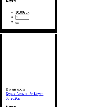
Коуел
10
.
00
грн
В наявності
Буряк Атаман 3г Коуел
08.2026р
Коуел