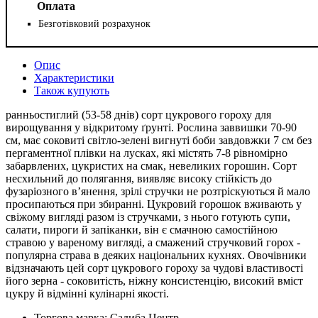
Оплата
Безготівковий розрахунок
Опис
Характеристики
Також купують
ранньостиглий (53-58 днів) сорт цукрового гороху для
вирощування у відкритому ґрунті. Рослина заввишки 70-90
см, має соковиті світло-зелені вигнуті боби завдовжки 7 см без
пергаментної плівки на лусках, які містять 7-8 рівномірно
забарвлених, цукристих на смак, невеликих горошин. Сорт
несхильний до полягання, виявляє високу стійкість до
фузаріозного в’янення, зрілі стручки не розтріскуються й мало
просипаються при збиранні. Цукровий горошок вживають у
свіжому вигляді разом із стручками, з нього готують супи,
салати, пироги й запіканки, він є смачною самостійною
стравою у вареному вигляді, а смажений стручковий горох -
популярна страва в деяких національних кухнях. Овочівники
відзначають цей сорт цукрового гороху за чудові властивості
його зерна - соковитість, ніжну консистенцію, високий вміст
цукру й відмінні кулінарні якості.
Торгова марка:
Садиба Центр