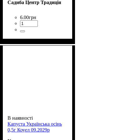
Садиба Центр Традиція
6
.
00
грн
В наявності
Капуста Українська осінь
0,5г Коуел 09.2029р