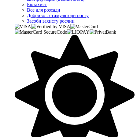
Біозахист
Все для розсади
Добриво - стимулятори росту
Засоби захисту рослин