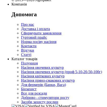
Компанія
Допомога
Про нас
Доставка і оплата
Сформувати замовлення
Гуртовий прайс
Норма посіву насіння
Контакти
Відгуки
Статті
Каталог товарів
Полуниця
Насіння овочевих культур
Насіння овочевих культур (проф 5-10-20-50-100г)
Насіння квіткових культур
Насіння пряно-смакових культур
Для фермерів (Банки, Вага)
Біозахист
Все для розсади
Добриво - стимулятори росту
Засоби захисту рослин