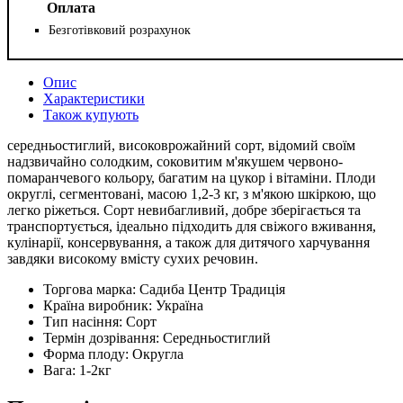
Оплата
Безготівковий розрахунок
Опис
Характеристики
Також купують
середньостиглий, високоврожайний сорт, відомий своїм
надзвичайно солодким, соковитим м'якушем червоно-
помаранчевого кольору, багатим на цукор і вітаміни. Плоди
округлі, сегментовані, масою 1,2-3 кг, з м'якою шкіркою, що
легко ріжеться. Сорт невибагливий, добре зберігається та
транспортується, ідеально підходить для свіжого вживання,
кулінарії, консервування, а також для дитячого харчування
завдяки високому вмісту сухих речовин.
Торгова марка:
Садиба Центр Традиція
Країна виробник:
Україна
Тип насіння:
Сорт
Термін дозрівання:
Середньостиглий
Форма плоду:
Округла
Вага:
1-2кг