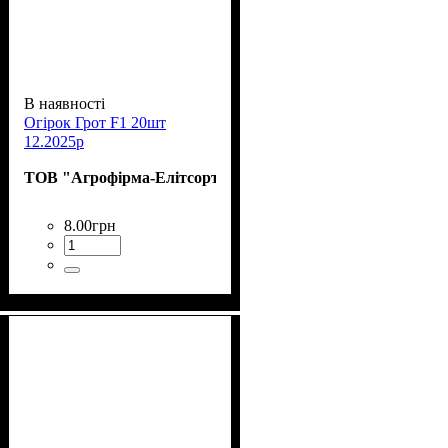
В наявності
Огірок Грот F1 20шт
12.2025р
ТОВ "Агрофірма-Елітсортнасіння"
8
.
00
грн