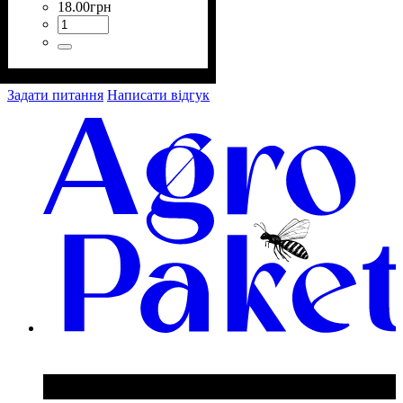
18
.
00
грн
Задати питання
Написати відгук