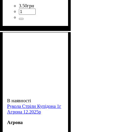
3
.
50
грн
В наявності
Рукола Стріли Купідона 1г
Агрона 12.2025р
Агрона