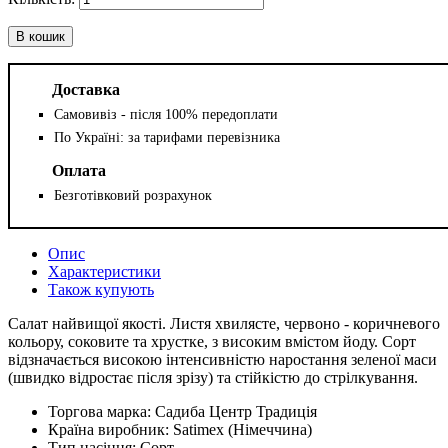
В кошик
Доставка
Самовивіз - після 100% передоплати
По Україні: за тарифами перевізника
Оплата
Безготівковий розрахунок
Опис
Характеристики
Також купують
Салат найвищої якості. Листя хвилясте, червоно - коричневого
кольору, соковите та хрустке, з високим вмістом йоду. Сорт
відзначається високою інтенсивністю наростання зеленої маси
(швидко відростає після зрізу) та стійкістю до стрілкування.
Торгова марка:
Садиба Центр Традиція
Країна виробник:
Satimex (Німеччина)
Тип насіння:
Сорт