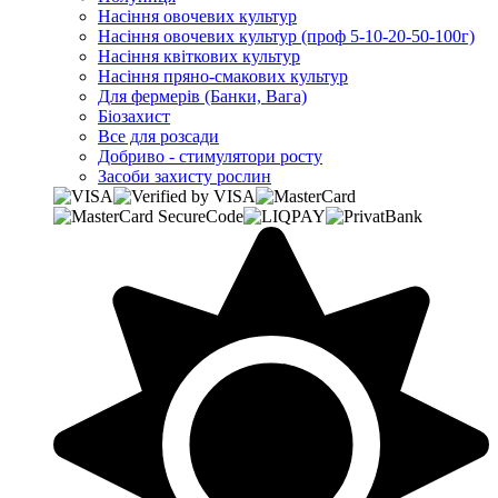
Насіння овочевих культур
Насіння овочевих культур (проф 5-10-20-50-100г)
Насіння квіткових культур
Насіння пряно-смакових культур
Для фермерів (Банки, Вага)
Біозахист
Все для розсади
Добриво - стимулятори росту
Засоби захисту рослин