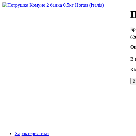
П
62
Оп
В 
В
Характеристики