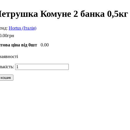
етрушка Комуне 2 банка 0,5кг 
Hortus (Італія)
0
.
00
грн
това ціна від 0шт
0.00
наявності
 кошик