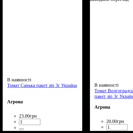
В наявності
В наявності
Томат Санька пакет зіп 3г Україна
Томат Волгоградс
пакет зіп 3г Украї
Агрона
Агрона
23
.
00
грн
20
.
00
грн