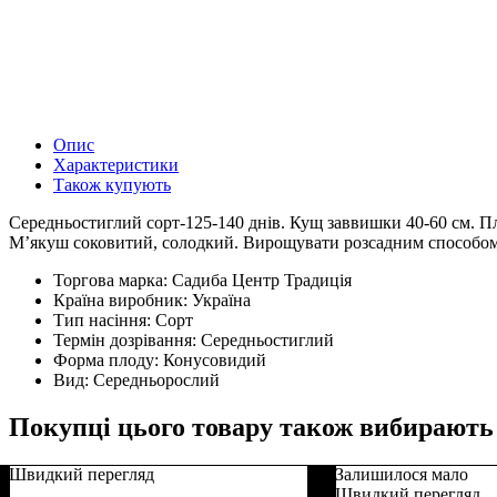
Опис
Характеристики
Також купують
Середньостиглий сорт-125-140 днів. Кущ заввишки 40-60 см. Плі
М’якуш соковитий, солодкий. Вирощувати розсадним способом, к
Торгова марка:
Садиба Центр Традиція
Країна виробник:
Україна
Тип насіння:
Сорт
Термін дозрівання:
Середньостиглий
Форма плоду:
Конусовидий
Вид:
Середньорослий
Покупці цього товару також вибирають
Швидкий перегляд
Залишилося мало
Швидкий перегляд