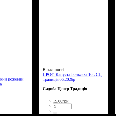
В наявності
ПРОФ Капуста Іюньська 10г. СЦ
ький рожевий
Традиція 06.2026р
на
Садиба Центр Традиція
15
.
00
грн