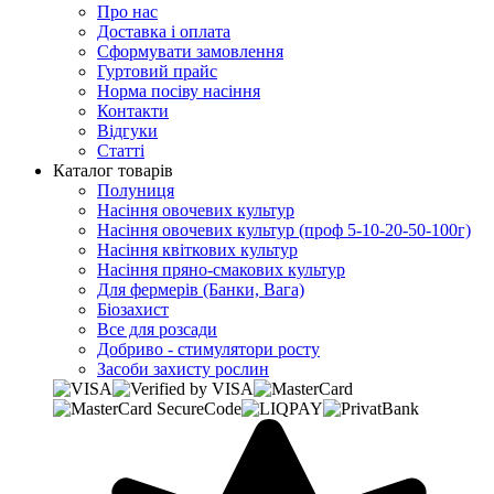
Про нас
Доставка і оплата
Сформувати замовлення
Гуртовий прайс
Норма посіву насіння
Контакти
Відгуки
Статті
Каталог товарів
Полуниця
Насіння овочевих культур
Насіння овочевих культур (проф 5-10-20-50-100г)
Насіння квіткових культур
Насіння пряно-смакових культур
Для фермерів (Банки, Вага)
Біозахист
Все для розсади
Добриво - стимулятори росту
Засоби захисту рослин