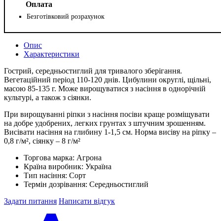
Оплата
Безготівковий розрахунок
Опис
Характеристики
Гострий, середньостиглий для тривалого зберігання.
Вегетаційний період 110-120 днів. Цибулини округлі, щільні,
масою 85-135 г. Може вирощуватися з насіння в однорічній
культурі, а також з сіянки.
При вирощуванні ріпки з насіння посіви краще розміщувати
на добре удобрених, легких грунтах з штучним зрошенням.
Висівати насіння на глибину 1-1,5 см. Норма висіву на ріпку –
0,8 г/м², сіянку – 8 г/м²
Торгова марка:
Агрона
Країна виробник:
Україна
Тип насіння:
Сорт
Термін дозрівання:
Середньостиглий
Задати питання
Написати відгук