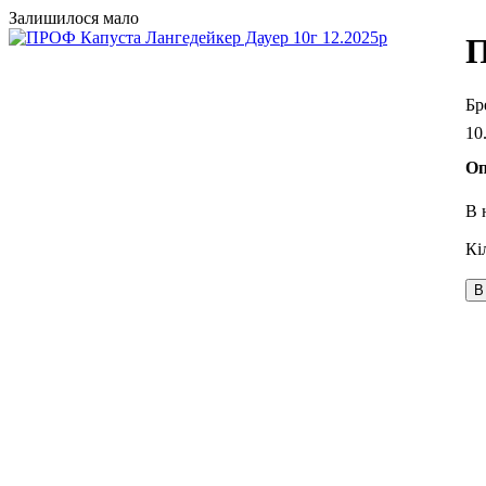
Залишилося мало
П
10
Оп
В 
В