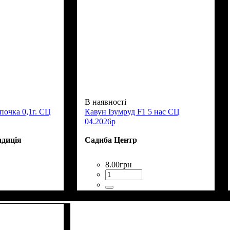
В наявності
почка 0,1г. СЦ
Кавун Ізумруд F1 5 нас СЦ
04.2026р
адиція
Садиба Центр
8
.
00
грн