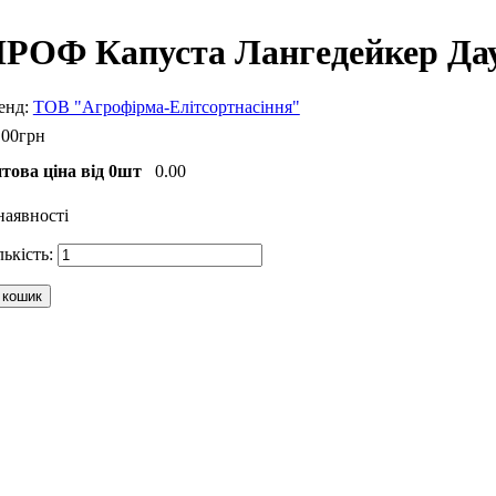
РОФ Капуста Лангедейкер Дауе
ТОВ "Агрофірма-Елітсортнасіння"
.
00
грн
това ціна від 0шт
0.00
наявності
 кошик