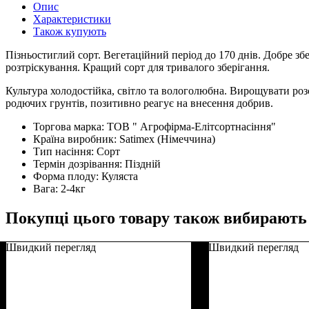
Опис
Характеристики
Також купують
Пізньостиглий сорт. Вегетаційний період до 170 днів. Добре зб
розтріскування. Кращий сорт для тривалого зберігання.
Культура холодостійка, світло та вологолюбна. Вирощувати розс
родючих грунтів, позитивно реагує на внесення добрив.
Торгова марка:
ТОВ " Агрофірма-Елітсортнасіння"
Країна виробник:
Satimex (Німеччина)
Тип насіння:
Сорт
Термін дозрівання:
Піздній
Форма плоду:
Куляста
Вага:
2-4кг
Покупці цього товару також вибирають
Швидкий перегляд
Швидкий перегляд