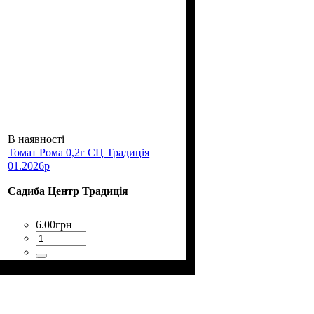
В наявності
Томат Рома 0,2г СЦ Традиція
01.2026р
Садиба Центр Традиція
6
.
00
грн