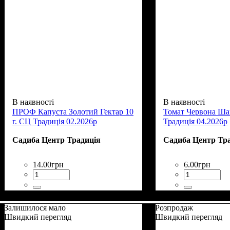
В наявності
В наявності
ПРОФ Капуста Золотий Гектар 10
Томат Червона Ша
г. СЦ Традиція 02.2026р
Традиція 04.2026р
Садиба Центр Традиція
Садиба Центр Тр
14
.
00
грн
6
.
00
грн
Залишилося мало
Розпродаж
Швидкий перегляд
Швидкий перегляд