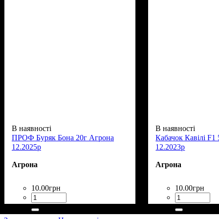
В наявності
В наявності
ПРОФ Буряк Бона 20г Агрона
Кабачок Кавілі F1 
12.2025р
12.2023р
Агрона
Агрона
10
.
00
грн
10
.
00
грн