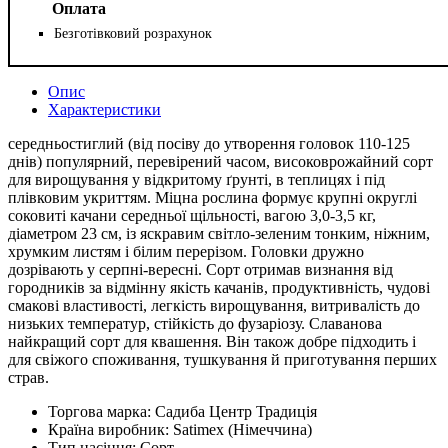
Оплата
Безготівковий розрахунок
Опис
Характеристики
середньостиглий (від посіву до утворення головок 110-125
днів) популярний, перевірений часом, високоврожайний сорт
для вирощування у відкритому ґрунті, в теплицях і під
плівковим укриттям. Міцна рослина формує крупні округлі
соковиті качани середньої щільності, вагою 3,0-3,5 кг,
діаметром 23 см, із яскравим світло-зеленим тонким, ніжним,
хрумким листям і білим перерізом. Головки дружно
дозрівають у серпні-вересні. Сорт отримав визнання від
городників за відмінну якість качанів, продуктивність, чудові
смакові властивості, легкість вирощування, витривалість до
низьких температур, стійкість до фузаріозу. Славанова
найкращий сорт для квашення. Він також добре підходить і
для свіжого споживання, тушкування й приготування перших
страв.
Торгова марка:
Садиба Центр Традиція
Країна виробник:
Satimex (Німеччина)
Тип насіння:
Сорт