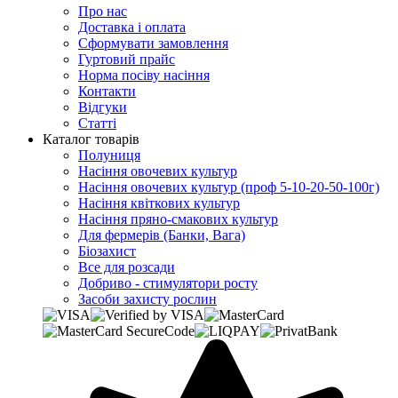
Про нас
Доставка і оплата
Сформувати замовлення
Гуртовий прайс
Норма посіву насіння
Контакти
Відгуки
Статті
Каталог товарів
Полуниця
Насіння овочевих культур
Насіння овочевих культур (проф 5-10-20-50-100г)
Насіння квіткових культур
Насіння пряно-смакових культур
Для фермерів (Банки, Вага)
Біозахист
Все для розсади
Добриво - стимулятори росту
Засоби захисту рослин