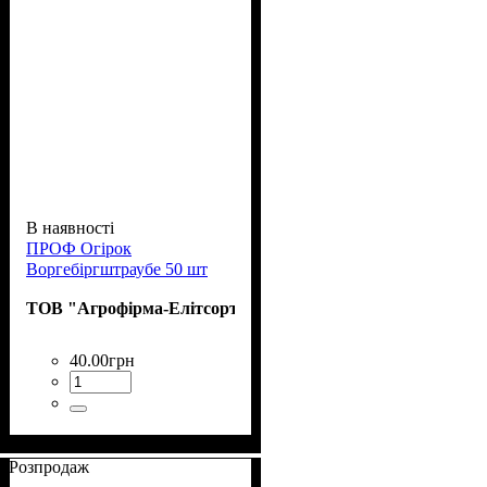
В наявності
ПРОФ Огірок
Воргебіргштраубе 50 шт
ТОВ "Агрофірма-Елітсортнасіння"
40
.
00
грн
Розпродаж