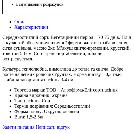
Безготівковий розрахунок
Опис
Характеристики
Середньостиглий сорт. Вегетаційний період – 70-75 днів. Плід
– кулястий або тупо-еліптичної форми, жовтого забарвлення,
сітка суцільна, масою 2кг. М’якуш світло-кремовий, хрусткий,
товстий 5-6см. Сорт транспортабельний, плід не
розтріскується.
Культура теплолюбна, вимоглива до тепла та світла. Добре
росте на легких родючих ґрунтах. Норма висіву – 0,3 г/м²,
глибина загортання насіння 3-4 см.
Торгова марка:
ТОВ " Агрофірма-Елітсортнасіння"
Країна виробник:
Україна
Тип насіння:
Сорт
Термін дозрівання:
Середньостиглий
Форма плоду:
Округло-овальна
Вага:
1,5-2,5кг
Задати питання
Написати відгук