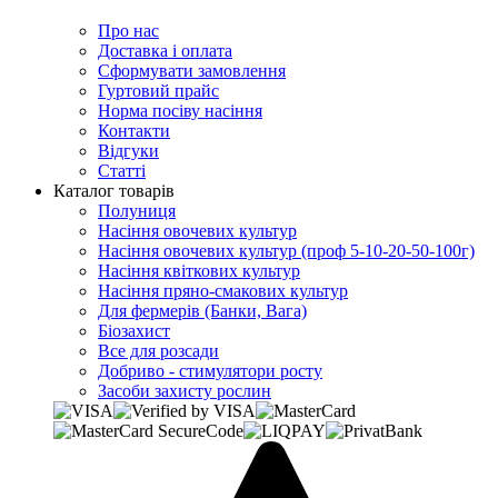
Про нас
Доставка і оплата
Сформувати замовлення
Гуртовий прайс
Норма посіву насіння
Контакти
Відгуки
Статті
Каталог товарів
Полуниця
Насіння овочевих культур
Насіння овочевих культур (проф 5-10-20-50-100г)
Насіння квіткових культур
Насіння пряно-смакових культур
Для фермерів (Банки, Вага)
Біозахист
Все для розсади
Добриво - стимулятори росту
Засоби захисту рослин