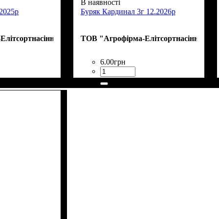
В наявності
.2025р
Буряк Кардинал 3г 12.2026р
Елітсортнасіння"
ТОВ "Агрофірма-Елітсортнасіння"
6
.
00
грн