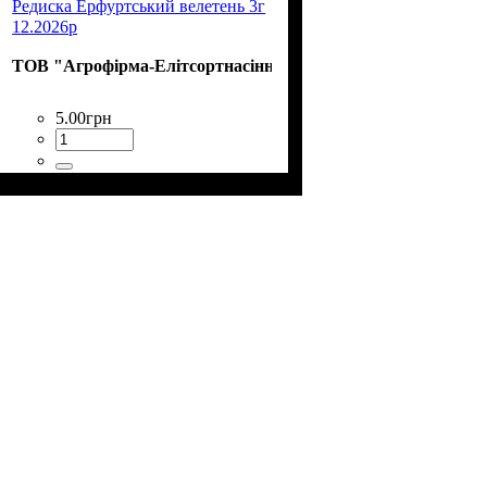
Редиска Ерфуртський велетень 3г
12.2026р
ТОВ "Агрофірма-Елітсортнасіння"
5
.
00
грн