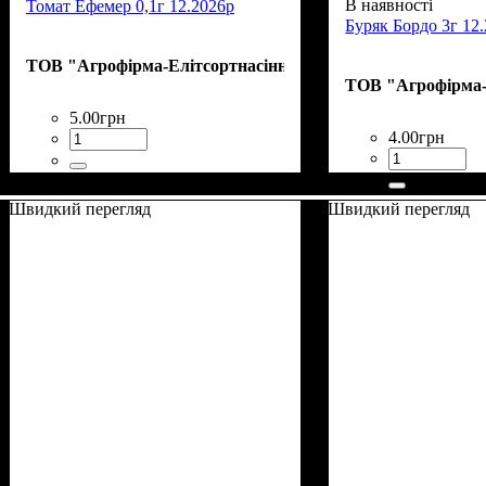
В наявності
Томат Ефемер 0,1г 12.2026р
Буряк Бордо 3г 12
ТОВ "Агрофірма-Елітсортнасіння"
ТОВ "Агрофірма-
5
.
00
грн
4
.
00
грн
Швидкий перегляд
Швидкий перегляд