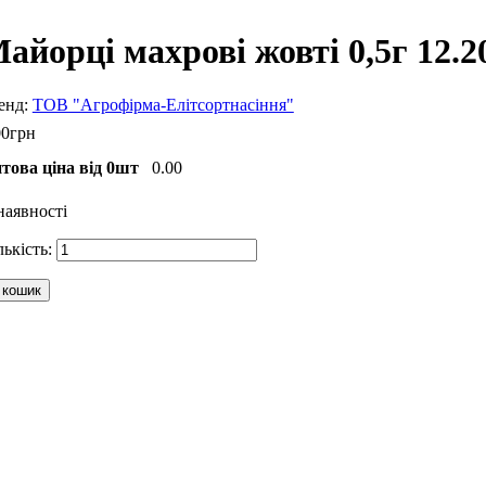
айорці махрові жовті 0,5г 12.2
ТОВ "Агрофірма-Елітсортнасіння"
00
грн
това ціна від 0шт
0.00
наявності
 кошик