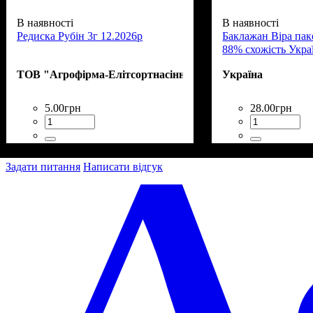
В наявності
В наявності
Редиска Рубін 3г 12.2026р
Баклажан Віра паке
88% схожість Укра
ТОВ "Агрофірма-Елітсортнасіння"
Україна
5
.
00
грн
28
.
00
грн
Задати питання
Написати відгук