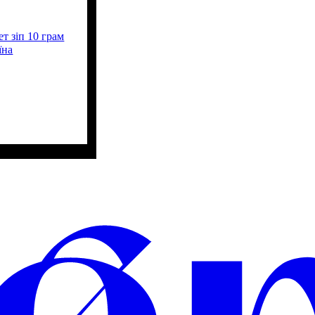
т зіп 10 грам
їна