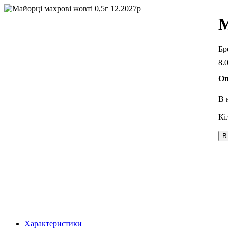
М
8
.
Оп
В 
В
Характеристики